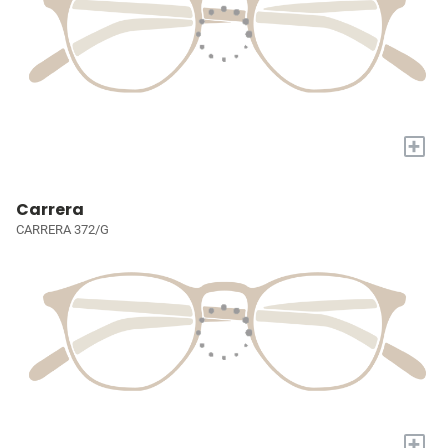
+
Carrera
CARRERA 372/G
+