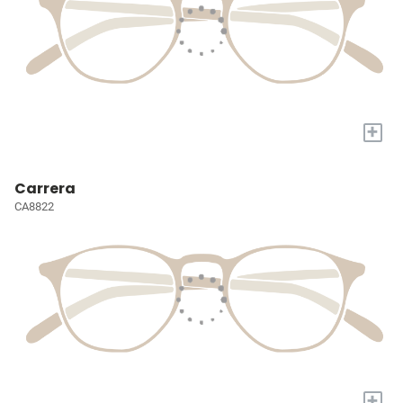
+
Carrera
CA8822
+