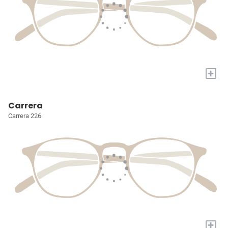
+
Carrera
Carrera 226
+