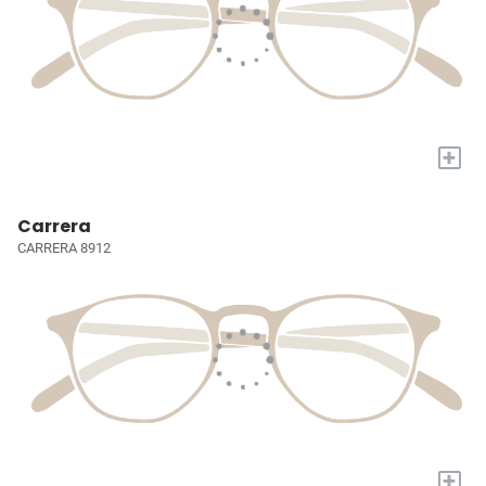
+
Carrera
CARRERA 8912
+