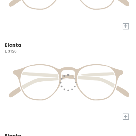
+
Elasta
E 3126
+
Elasta