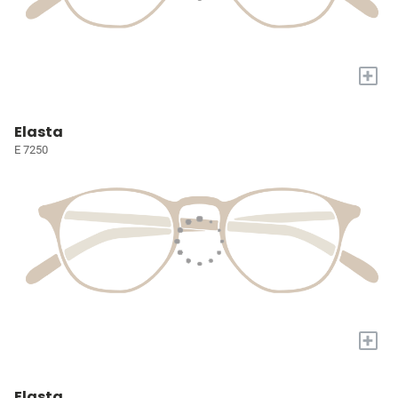
+
Elasta
E 7250
+
Elasta