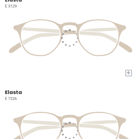
E 3129
+
Elasta
E 7226