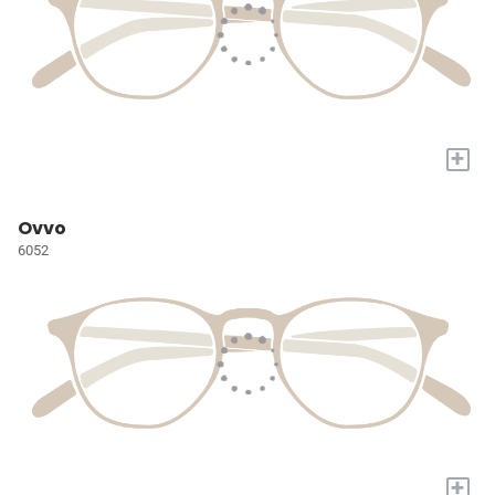
+
Ovvo
6052
+