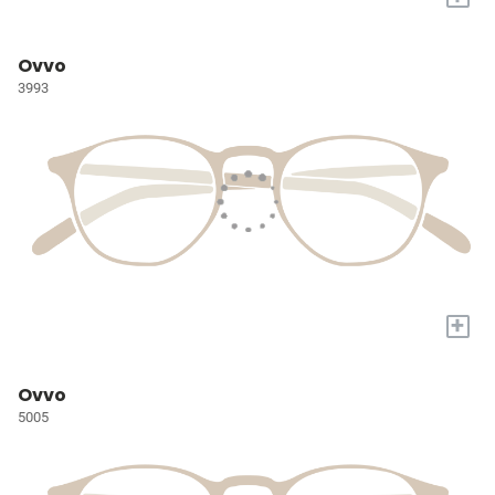
Ovvo
3993
+
Ovvo
5005