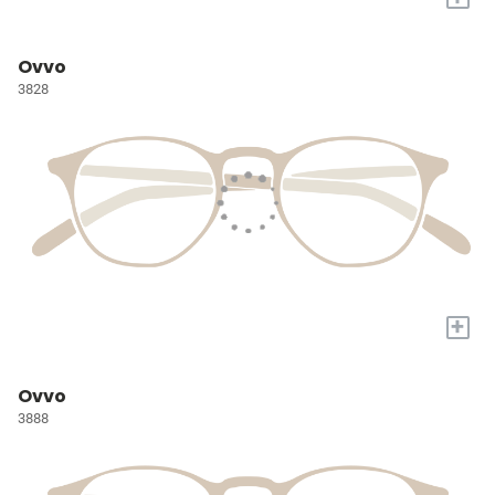
Ovvo
3828
+
Ovvo
3888