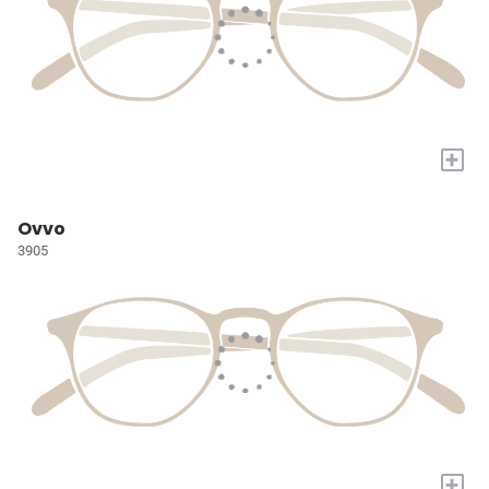
+
Ovvo
3905
+