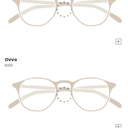
+
Ovvo
6000
+