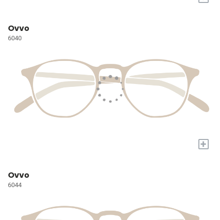
Ovvo
6040
+
Ovvo
6044