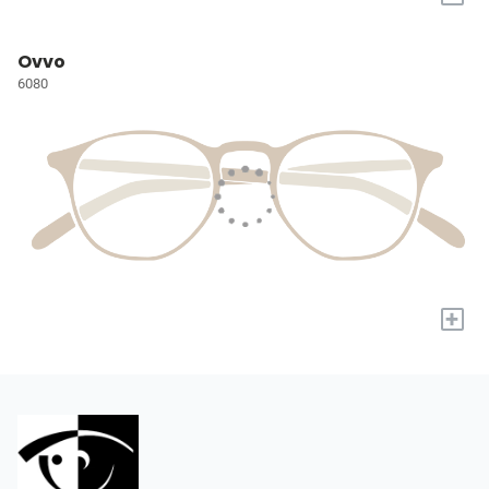
Ovvo
6080
+