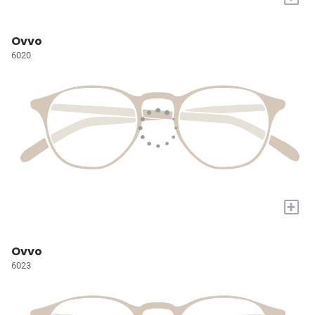
Ovvo
6020
+
Ovvo
6023