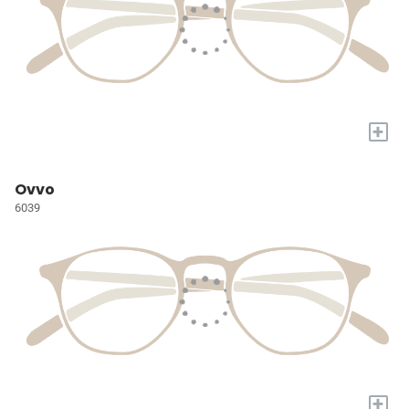
+
Ovvo
6039
+