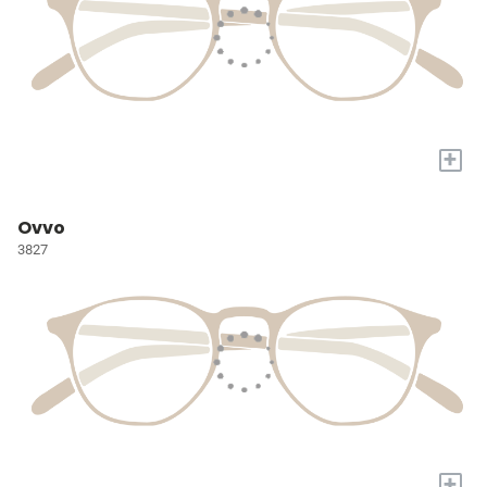
+
Ovvo
3827
+